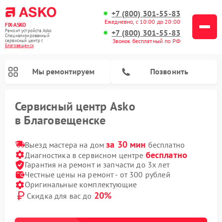
+7 (800) 301-55-83
Ежедневно, с 10:00 до 20:00
FIX-ASKO
Ремонт устройств Asko
+7 (800) 301-55-83
Специализированный
Звонок бесплатный по РФ
cервисный центр г.
Благовещенск
Мы ремонтируем
Позвонить
Сервисный центр Asko
в Благовещенске
за 30 мин
Выезд мастера на дом
бесплатно
бесплатно
Диагностика в сервисном центре
Гарантия на ремонт и запчасти до 3х лет
Честные цены на ремонт - от 300 рублей
Оригинальные комплектующие
20%
Скидка для вас до
Ремонт подогревателей посуды и пищи Asko
Ремонт стиральных машин Asko
Ремонт микроволновых печей Asko
Ремонт промышленных вакуумных упаковщиков Asko
Ремонт посудомоечных машин Asko
Ремонт сушильных шкафов Asko