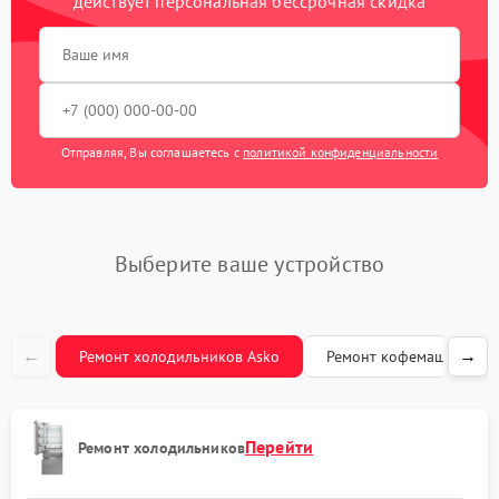
действует персональная бессрочная скидка
Замена дефростера
1290 рублей
Замена электросхемы
590 рублей
Перевешивание дверей
750 рублей
Отправляя, Вы соглашаетесь с
политикой конфиденциальности
Ремонт/замена датчика
650 рублей
температуры
Прочистка дренажной
890 рублей
системы
Выберите ваше устройство
←
→
Ремонт холодильников Asko
Ремонт кофемашин Ask
Перейти
Ремонт холодильников