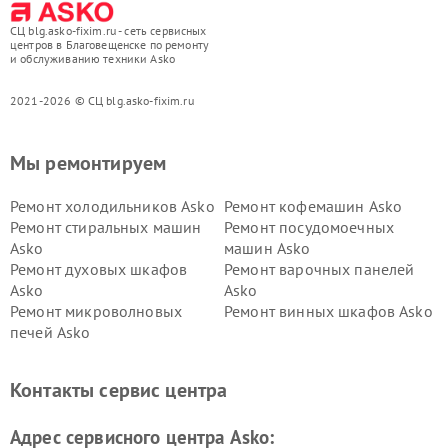
СЦ blg.asko-fixim.ru - сеть сервисных
центров в Благовещенске по ремонту
и обслуживанию техники Asko
2021-2026 © СЦ blg.asko-fixim.ru
Мы ремонтируем
Ремонт холодильников Asko
Ремонт кофемашин Asko
Ремонт стиральных машин
Ремонт посудомоечных
Asko
машин Asko
Ремонт духовых шкафов
Ремонт варочных панелей
Asko
Asko
Ремонт микроволновых
Ремонт винных шкафов Asko
печей Asko
Ремонт вытяжек Asko
Ремонт сушильных шкафов
Asko
Контакты сервис центра
Ремонт подогревателей
Ремонт промышленных
посуды и пищи Asko
вакуумных упаковщиков
Адрес сервисного центра Asko:
Asko