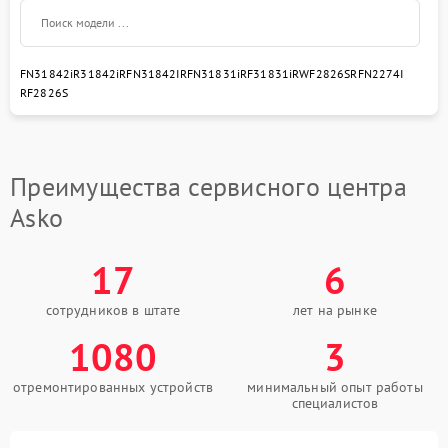
FN31842i
R31842i
RFN31842I
RFN31831i
RF31831i
RWF2826S
RFN2274I
RF2826S
Преимущества сервисного центра
Asko
17
6
сотрудников в штате
лет на рынке
1080
3
отремонтированных устройств
минимальный опыт работы
специалистов