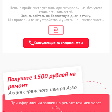
оттайки
Цены в прайс-листе указаны ориентировочные, без учета
Замена фильтра
стоимости запчастей.
500 рублей
осушителя
Записывайтесь на бесплатную диагностику.
Мы проверим ваше устройство и укажем на неисправность.
Устранение засора
800 рублей
трубопровода
Замена платы
Консультация со специалистом
управления (мат.платы,
500 рублей
мейн платы)
Ремонт испарителя
650 рублей
Ремонт датчика
Получите 1500 рублей на
500 рублей
морозильного отделения
ремонт
Замена нагревателя
Акция сервисного центра Asko
500 рублей
испарителя
Замена мотор-
При оформлении заявки на ремонт техники через
590 рублей
компрессора
сайт,